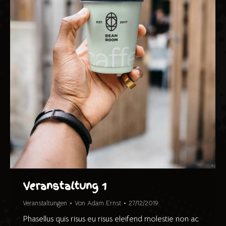
Veranstaltung 1
Veranstaltungen
Von
Adam Ernst
27/12/2019
Phasellus quis risus eu risus eleifend molestie non ac